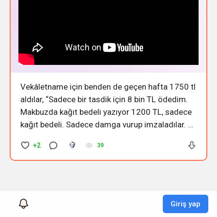
Vekâletname için benden de geçen hafta 1750 tl
aldılar, “Sadece bir tasdik için 8 bin TL ödedim.
Makbuzda kağıt bedeli yazıyor 1200 TL, sadece
kağıt bedeli. Sadece damga vurup imzaladılar. 8
bin TL aldılar ya, içime oturdu.” “Nereden
+2
39
soyacağınızı şaşırdınız ?!”
Giriş yap