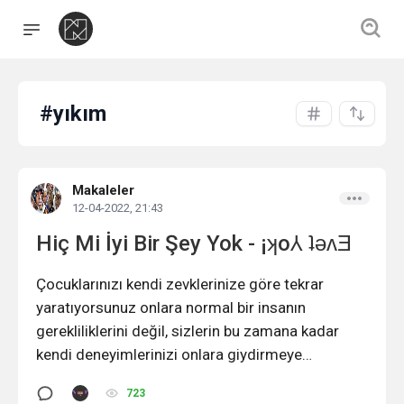
#yıkım
Makaleler
12-04-2022, 21:43
Hiç Mi İyi Bir Şey Yok - ¡ʞo⅄ ʇǝʌƎ
Çocuklarınızı kendi zevklerinize göre tekrar
yaratıyorsunuz onlara normal bir insanın
gerekliliklerini değil, sizlerin bu zamana kadar
kendi deneyimlerinizi onlara giydirmeye
çalışıyorsunuz.
723