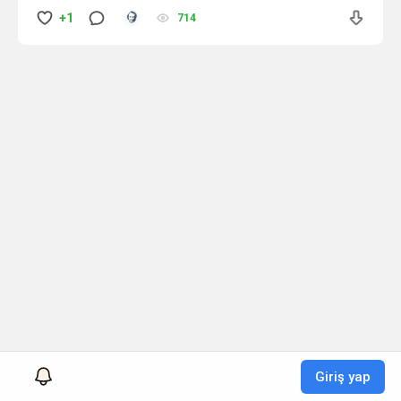
ayının sonunda düzene girse de yine de normale
+1
714
göre çok daha yüksektir. Doğumun
gerçekleşmesinin ardından hormonlar hızlı bir
şekilde normale döner. Hormonlarda gelişen bu
ani düşüş ve vücuttaki kimyasal değişimi de
tetikler.
Giriş yap