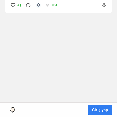
kartları, oyuncuların doğrudan hediye seçeneği
+1
804
yerine rastgele bir hediye almaya alternatif olarak
istedikleri kozmetik ürünü seçmelerine olanak
tanır. Riot’un nişancısında silah kaplamaları ve
satılamayan veya
Giriş yap